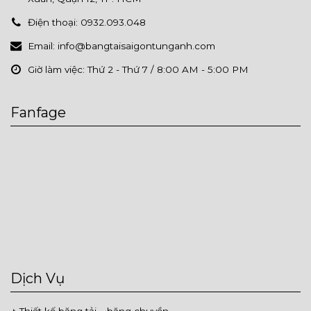
Điện thoại:
0932.093.048
Email:
info@bangtaisaigontunganh.com
Giờ làm việc:
Thứ 2 - Thứ 7 / 8:00 AM - 5:00 PM
Fanfage
Dịch Vụ
Thiết kế băng tải – băng chuyền