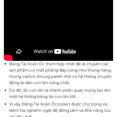
Băng Tải Xoắn Ốc thích hợp nhất để di chuyển các
sản phẩm có mặt phẳng đáy cứng như thùng hàng,
thùng carton, khung pallet nhờ có hệ thống chuyển
động là dàn con lăn vững chắc.
Do đó, àn con lăn là thành phần quan trọng tạo lên
một hệ thống băng tải con lăn tốt.
Vì vậy, Băng Tải Xoắn Ốc(roller) được chú trọng và
kiểm tra nghiêm ngặt độ đồng tâm và khả năng lưu
giữ dầu mỡ.