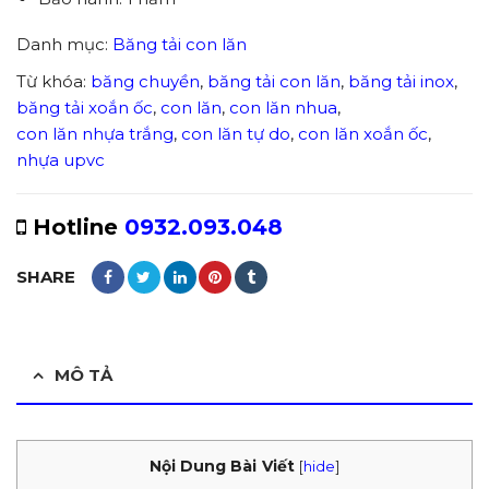
Danh mục:
Băng tải con lăn
Từ khóa:
băng chuyền
,
băng tải con lăn
,
băng tải inox
,
băng tải xoắn ốc
,
con lăn
,
con lăn nhua
,
con lăn nhựa trắng
,
con lăn tự do
,
con lăn xoắn ốc
,
nhựa upvc
Hotline
0932.093.048
SHARE
MÔ TẢ
Nội Dung Bài Viết
[
hide
]