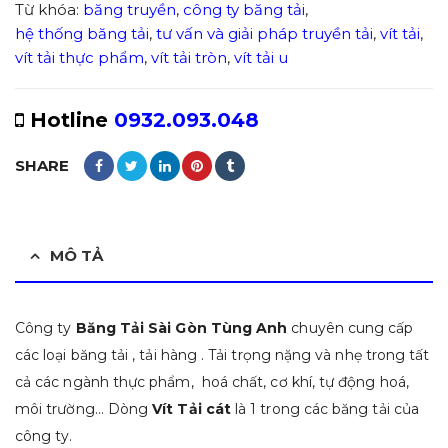
Từ khóa:
băng truyền
,
công ty băng tải
,
hệ thống băng tải
,
tư vấn và giải pháp truyền tải
,
vít tải
,
vít tải thực phẩm
,
vít tải tròn
,
vít tải u
Hotline
0932.093.048
SHARE
MÔ TẢ
Công ty
Băng Tải Sài Gòn Tùng Anh
chuyên cung cấp
các loại băng tải , tải hàng . Tải trọng nặng và nhẹ trong tất
cả các ngành thực phẩm, hoá chất, cơ khí, tự động hoá,
môi trường… Dòng
Vít Tải cát
là 1 trong các băng tải của
công ty.