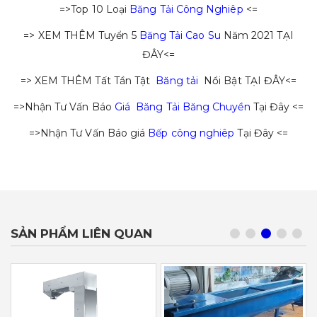
=>Top 10 Loại
Băng Tải Công Nghiêp
<=
=> XEM THÊM Tuyển 5
Băng Tải Cao Su
Năm 2021 TẠI
ĐÂY<=
=> XEM THÊM Tất Tần Tật
Băng tải
Nổi Bật TẠI ĐÂY<=
=>Nhận Tư Vấn Báo
Giá Băng Tải Băng Chuyền
Tại Đây <=
=>Nhận Tư Vấn Báo giá
Bếp công nghiêp
Tại Đây <=
SẢN PHẨM LIÊN QUAN