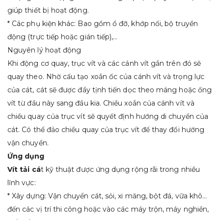
giúp thiết bị hoạt động.
* Các phụ kiện khác: Bao gồm ổ đỡ, khớp nối, bộ truyền
động (trực tiếp hoặc gián tiếp),…
Nguyên lý hoạt động
Khi động cơ quay, trục vít và các cánh vít gắn trên đó sẽ
quay theo. Nhờ cấu tạo xoắn ốc của cánh vít và trọng lực
của cát, cát sẽ được đẩy tịnh tiến dọc theo máng hoặc ống
vít từ đầu này sang đầu kia. Chiều xoắn của cánh vít và
chiều quay của trục vít sẽ quyết định hướng di chuyển của
cát. Có thể đảo chiều quay của trục vít để thay đổi hướng
vận chuyển.
Ứng dụng
Vít tải cá
t kỹ thuật được ứng dụng rộng rãi trong nhiều
lĩnh vực:
* Xây dựng: Vận chuyển cát, sỏi, xi măng, bột đá, vữa khô…
đến các vị trí thi công hoặc vào các máy trộn, máy nghiền,