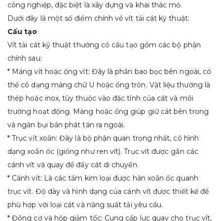
công nghiệp, đặc biệt là xây dựng và khai thác mỏ.
Dưới đây là một số điểm chính về vít tải cát kỹ thuật:
Cấu tạo
Vít tải cát kỹ thuật thường có cấu tạo gồm các bộ phận
chính sau:
* Máng vít hoặc ống vít: Đây là phần bao bọc bên ngoài, có
thể có dạng máng chữ U hoặc ống tròn. Vật liệu thường là
thép hoặc inox, tùy thuộc vào đặc tính của cát và môi
trường hoạt động. Máng hoặc ống giúp giữ cát bên trong
và ngăn bụi bẩn phát tán ra ngoài.
* Trục vít xoắn: Đây là bộ phận quan trọng nhất, có hình
dạng xoắn ốc (giống như ren vít). Trục vít được gắn các
cánh vít và quay để đẩy cát di chuyển.
* Cánh vít: Là các tấm kim loại được hàn xoắn ốc quanh
trục vít. Độ dày và hình dạng của cánh vít được thiết kế để
phù hợp với loại cát và năng suất tải yêu cầu.
* Động cơ và hộp giảm tốc: Cung cấp lực quay cho trục vít,