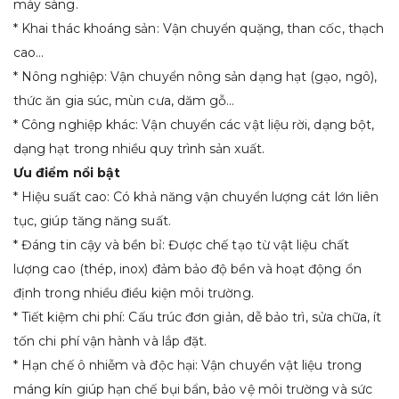
máy sàng.
* Khai thác khoáng sản: Vận chuyển quặng, than cốc, thạch
cao…
* Nông nghiệp: Vận chuyển nông sản dạng hạt (gạo, ngô),
thức ăn gia súc, mùn cưa, dăm gỗ…
* Công nghiệp khác: Vận chuyển các vật liệu rời, dạng bột,
dạng hạt trong nhiều quy trình sản xuất.
Ưu điểm nổi bật
* Hiệu suất cao: Có khả năng vận chuyển lượng cát lớn liên
tục, giúp tăng năng suất.
* Đáng tin cậy và bền bỉ: Được chế tạo từ vật liệu chất
lượng cao (thép, inox) đảm bảo độ bền và hoạt động ổn
định trong nhiều điều kiện môi trường.
* Tiết kiệm chi phí: Cấu trúc đơn giản, dễ bảo trì, sửa chữa, ít
tốn chi phí vận hành và lắp đặt.
* Hạn chế ô nhiễm và độc hại: Vận chuyển vật liệu trong
máng kín giúp hạn chế bụi bẩn, bảo vệ môi trường và sức