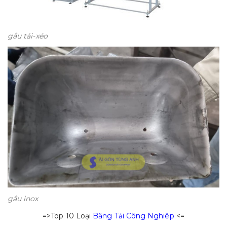
gầu tải-xéo
gầu inox
=>Top 10 Loại
Băng Tải Công Nghiêp
<=