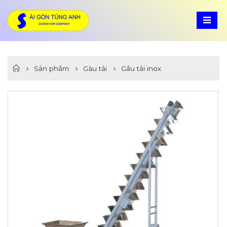
Sản phẩm
Gàu tải
Gầu tải inox