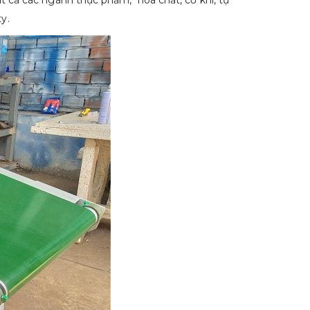
ất cả các ngành thực phẩm, hoá chất, cơ khí, tự
y.