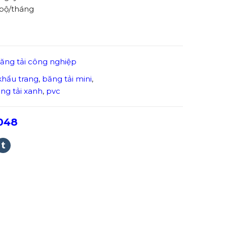
 bộ/tháng
ăng tải công nghiệp
khẩu trang
,
băng tải mini
,
ng tải xanh
,
pvc
048