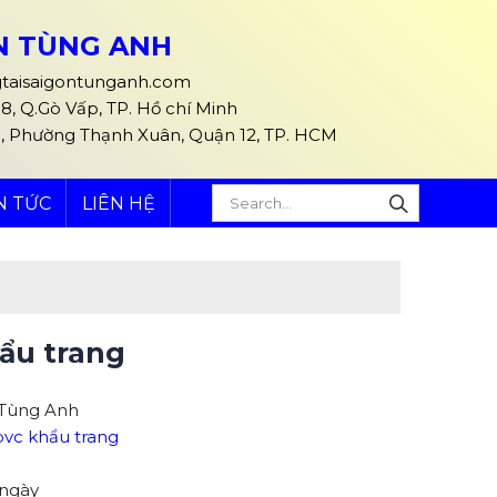
ÒN TÙNG ANH
taisaigontunganh.com
, Q.Gò Vấp, TP. Hồ chí Minh
5, Phường Thạnh Xuân, Quận 12, TP. HCM
N TỨC
LIÊN HỆ
hẩu trang
n Tùng Anh
pvc khẩu trang
 ngày