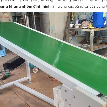
cấp các loại băng tải , tải hàng . Tải trọng nặng và nhẹ trong t
trang
khung nhôm định hình
là 1 trong các băng tải của công t