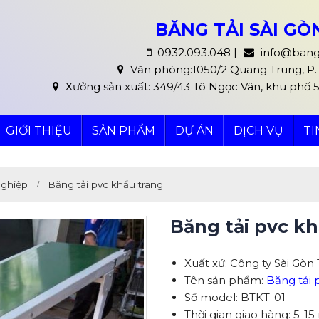
BĂNG TẢI SÀI G
0932.093.048 |
info@bang
Văn phòng:1050/2 Quang Trung, P. 8
Xưởng sản xuất: 349/43 Tô Ngọc Vân, khu phố 
GIỚI THIỆU
SẢN PHẨM
DỰ ÁN
DỊCH VỤ
TI
nghiệp
Băng tải pvc khẩu trang
Băng tải pvc k
Xuất xứ: Công ty Sài Gò
Tên sản phẩm:
Băng tải 
Số model: BTKT-01
Thời gian giao hàng: 5-15