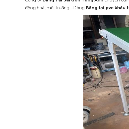
Công ty
Băng Tải Sài Gòn Tùng Anh
chuyên cung 
động hoá, môi trường….Dòng
Băng tải pvc khẩu 