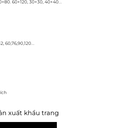
0×80. 60×120, 30×30, 40×40…
2, 60,76,90,120…
ích
ản xuất khẩu trang