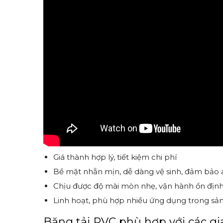
Giá thành hợp lý, tiết kiệm chi phí
Bề mặt nhẵn mịn, dễ dàng vệ sinh, đảm bảo a
Chịu được độ mài mòn nhẹ, vận hành ổn địn
Linh hoạt, phù hợp nhiều ứng dụng trong sản
Băng tải PVC phù hợp với các gi