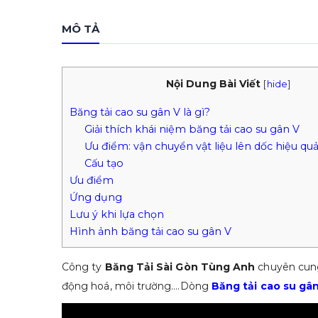
MÔ TẢ
Nội Dung Bài Viết
[
hide
]
Băng tải cao su gân V là gì?
Giải thích khái niệm băng tải cao su gân V
Ưu điểm: vận chuyển vật liệu lên dốc hiệu qu
Cấu tạo
Ưu điểm
Ứng dụng
Lưu ý khi lựa chọn
Hình ảnh băng tải cao su gân V
Công ty
Băng Tải Sài Gòn Tùng Anh
chuyên cung
động hoá, môi trường….Dòng
Băng tải cao su gâ