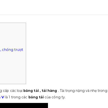
ả, chống trượt
 cấp các loại
băng tải , tải hàng
. Tải trọng nặng và nhẹ trong
n V
là 1 trong các
băng tải
của công ty.