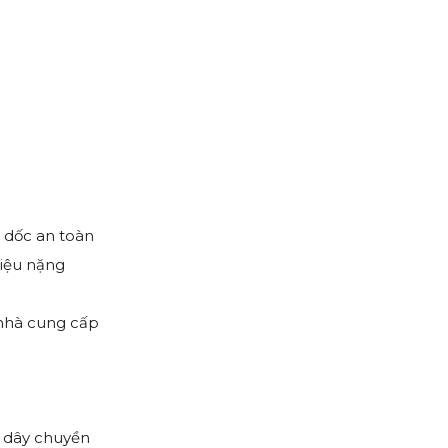
n dốc an toàn
liệu nặng
 nhà cung cấp
g
g dây chuyền