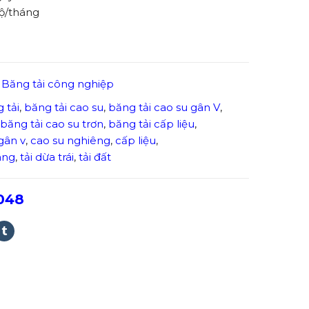
ộ/tháng
,
Băng tải công nghiệp
 tải
,
băng tải cao su
,
băng tải cao su gân V
,
băng tải cao su trơn
,
băng tải cấp liệu
,
gân v
,
cao su nghiêng
,
cấp liệu
,
áng
,
tải dừa trái
,
tải đất
048