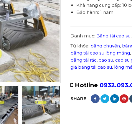
Khả năng cung cấp: 10 b
Bảo hành: 1 năm
Danh mục:
Băng tải cao su
Từ khóa:
băng chuyền
,
băng
băng tải cao su lòng máng
,
băng tải rác
,
cao su
,
cao su 
giá băng tải cao su
,
lòng m
Hotline
0932.093.
SHARE