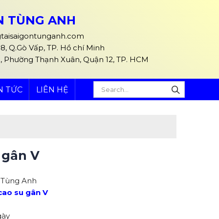
ÒN TÙNG ANH
taisaigontunganh.com
, Q.Gò Vấp, TP. Hồ chí Minh
5, Phường Thạnh Xuân, Quận 12, TP. HCM
N TỨC
LIÊN HỆ
 gân V
n Tùng Anh
cao su gân V
gày