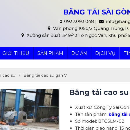
BĂNG TẢI SÀI G
0932.093.048 |
info@bang
Văn phòng:1050/2 Quang Trung, P. 8
Xưởng sản xuất: 349/43 Tô Ngọc Vân, khu phố 
GIỚI THIỆU
SẢN PHẨM
DỰ ÁN
DỊCH VỤ
TI
i cao su
Băng tải cao su gân V
Băng tải cao su
Xuất xứ: Công Ty Sài Gò
Tên sản phẩm:
băng tải 
Số model: BTCSLM-02
Thời gian giao hàng: 15 n