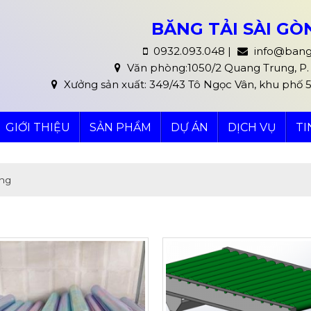
BĂNG TẢI SÀI G
0932.093.048 |
info@bang
Văn phòng:1050/2 Quang Trung, P. 8
Xưởng sản xuất: 349/43 Tô Ngọc Vân, khu phố 
GIỚI THIỆU
SẢN PHẨM
DỰ ÁN
DỊCH VỤ
TI
ộng