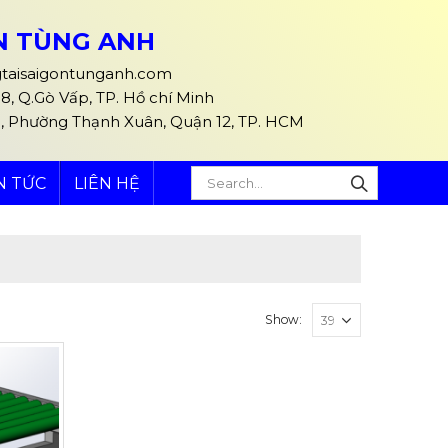
ÒN TÙNG ANH
taisaigontunganh.com
, Q.Gò Vấp, TP. Hồ chí Minh
5, Phường Thạnh Xuân, Quận 12, TP. HCM
N TỨC
LIÊN HỆ
Show: