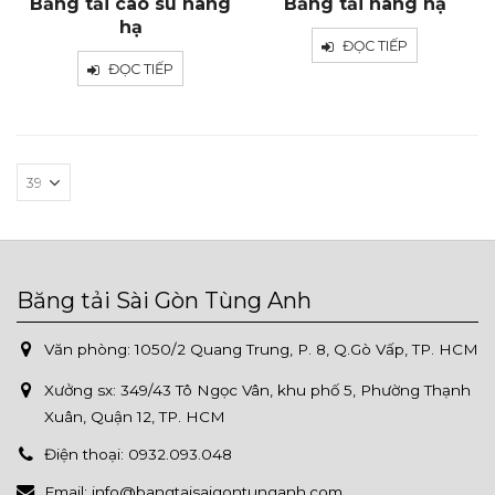
Băng tải cao su nâng
Băng tải nâng hạ
hạ
ĐỌC TIẾP
ĐỌC TIẾP
Băng tải Sài Gòn Tùng Anh
Văn phòng: 1050/2 Quang Trung, P. 8, Q.Gò Vấp, TP. HCM
Xưởng sx:
349/43 Tô Ngọc Vân, khu phố 5, Phường Thạnh
Xuân, Quận 12, TP. HCM
Điện thoại:
0932.093.048
Email:
info@bangtaisaigontunganh.com